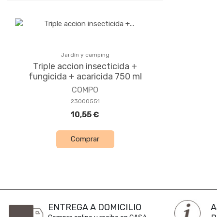
Jardín y camping
Triple accion insecticida +
fungicida + acaricida 750 ml
COMPO
23000551
10,55 €
Comprar
ENTREGA A DOMICILIO
A