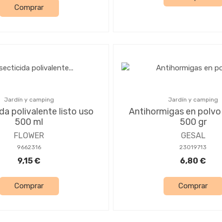
Comprar
Jardín y camping
Jardín y camping
da polivalente listo uso
Antihormigas en polvo
500 ml
500 gr
FLOWER
GESAL
9662316
23019713
9,15 €
6,80 €
Comprar
Comprar