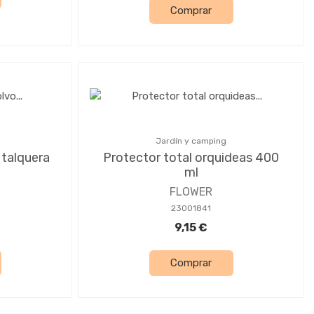
Comprar
Jardín y camping
 talquera
Protector total orquideas 400
ml
FLOWER
23001841
9,15 €
Comprar