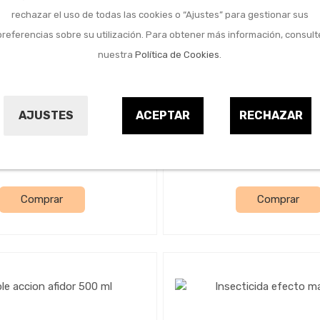
rechazar el uso de todas las cookies o “Ajustes” para gestionar sus
preferencias sobre su utilización. Para obtener más información, consult
nuestra
Política de Cookies
.
Jardín y camping
Jardín y camping
cida antipulgones listo
Insecticida antitaladro
para uso 750 ml
500 ml
AJUSTES
ACEPTAR
RECHAZAR
FLOWER
FLOWER
9700608
9696652
14,55 €
11,00 €
Comprar
Comprar