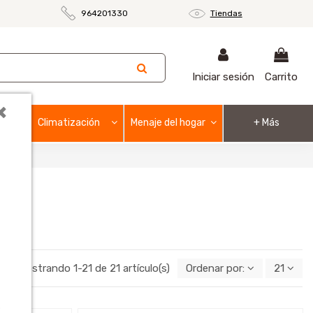
m
964201330
Tiendas
Iniciar sesión
Carrito
×
Climatización
Menaje del hogar
+ Más
Mostrando 1-21 de 21 artículo(s)
Ordenar por:
21
o