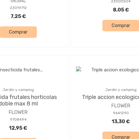
GESAL
23000504
23019712
8,05 €
7,25 €
Comprar
Comprar
Jardín y camping
Jardín y camping
ida frutales horticolas
Triple accion ecologi
doble max 8 ml
FLOWER
FLOWER
9641290
9708494
13,30 €
12,95 €
Comprar