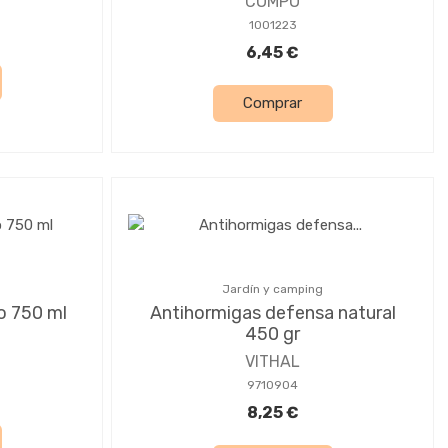
COMPO
1001223
6,45 €
Comprar
Jardín y camping
co 750 ml
Antihormigas defensa natural
450 gr
VITHAL
9710904
8,25 €