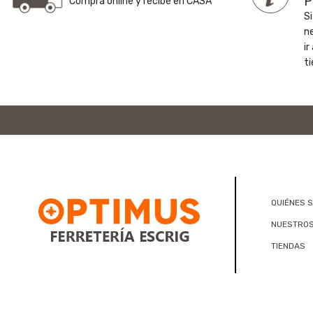
P
Compra online y recibe en CASA
Si
n
ir
ti
QUIÉNES 
NUESTROS
TIENDAS