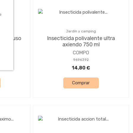
e
Jardín y camping
 listo uso
Insecticida polivalente ultra
axiendo 750 ml
COMPO
9696392
14,80 €
Comprar