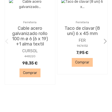
Ferretería
Ferretería
Cable acero
Taco de clavar (8
galvanizado rollo
uni) 6 x 45 mm
100 m ø 6 (6 x 19)
FER
+1 alma textil
9676132
CURSOL
7,95 €
448220
Comprar
98,35 €
Comprar