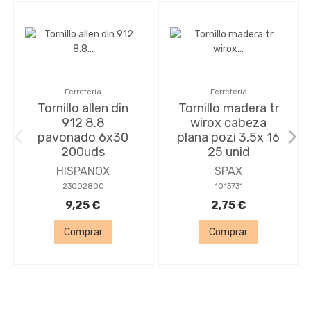
Ferretería
Ferretería
Tornillo allen din
Tornillo madera tr
912 8.8
wirox cabeza
pavonado 6x30
plana pozi 3,5x 16
200uds
25 unid
HISPANOX
SPAX
23002800
1013731
9,25 €
2,75 €
Comprar
Comprar