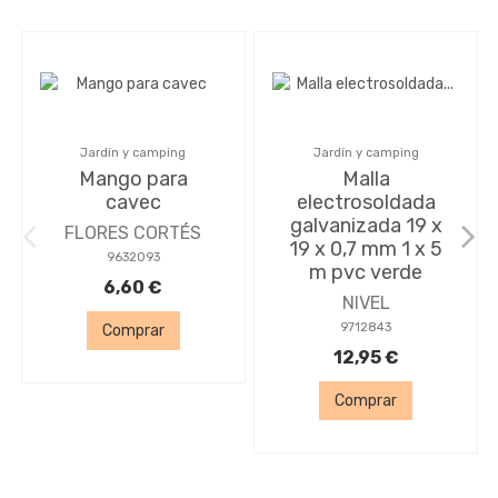
Jardín y camping
Jardín y camping
Mango para
Malla
cavec
electrosoldada
galvanizada 19 x
FLORES CORTÉS
19 x 0,7 mm 1 x 5
9632093
m pvc verde
6,60 €
NIVEL
9712843
Comprar
12,95 €
Comprar