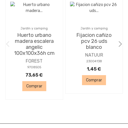
Jardín y camping
Jardín y camping
Huerto urbano
Fijacion cañizo
madera escalera
pcv 26 uds
angelic
blanco
100x100x36h cm
NATUUR
FOREST
23004138
9708505
1,45 €
73,65 €
Comprar
Comprar