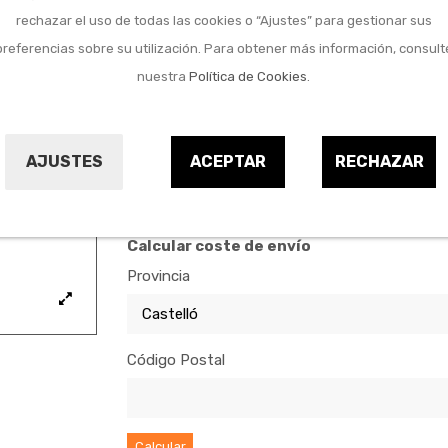
Marca:
NATUUR
rechazar el uso de todas las cookies o “Ajustes” para gestionar sus
Referencia:
1008679
preferencias sobre su utilización. Para obtener más información, consult
nuestra
Política de Cookies
.
Comprar
AJUSTES
ACEPTAR
RECHAZAR
Calcular coste de envío
Provincia
Código Postal
Calcular