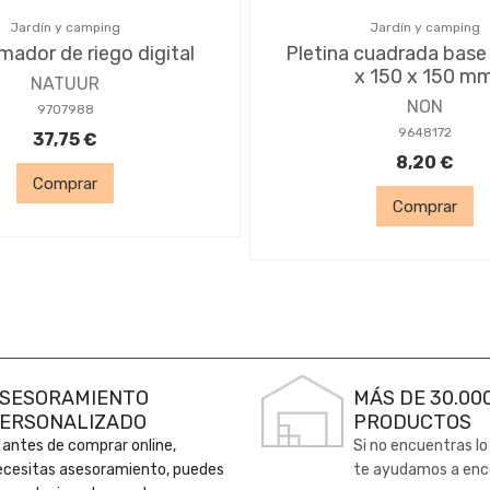
Jardín y camping
Jardín y camping
mador de riego digital
Pletina cuadrada base 
x 150 x 150 m
NATUUR
NON
9707988
9648172
37,75 €
8,20 €
Comprar
Comprar
SESORAMIENTO
MÁS DE 30.00
ERSONALIZADO
PRODUCTOS
 antes de comprar online,
Si no encuentras lo
ecesitas asesoramiento, puedes
te ayudamos a enc