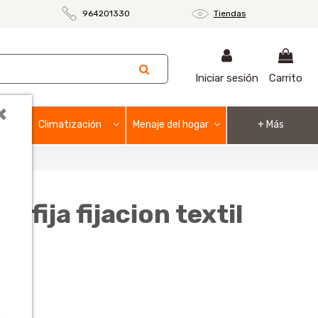
m
964201330
Tiendas
Iniciar sesión
Carrito
×
Climatización
Menaje del hogar
+ Más
 fija fijacion textil
a
o