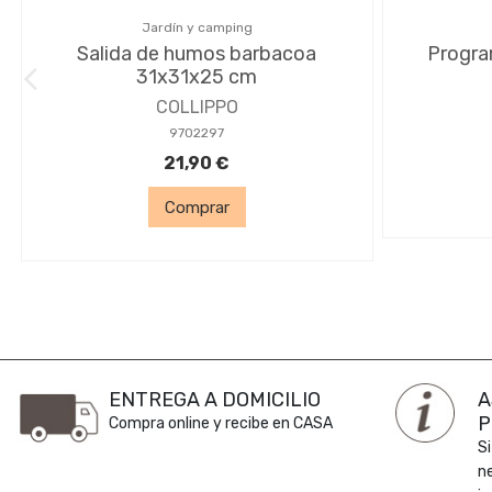
Jardín y camping
Salida de humos barbacoa
Progra
31x31x25 cm
COLLIPPO
9702297
21,90 €
Comprar
ENTREGA A DOMICILIO
A
P
Compra online y recibe en CASA
Si
n