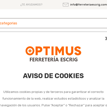
¿TE AYUDAMOS?
info@ferreteriaescrig.co
 y
Ferretería
Herramientas
Maquinaria
es
0 cm negra
Mosquitera ventana
AVISO DE COOKIES
170x180 cm negr
Utilizamos cookies propias y de terceros para garantizar el correcto
9,95 €
Impuestos incluidos
funcionamiento de la web, realizar estudios estadísticos y analizar la
navegación de los usuarios. Pulse “Aceptar” o “Rechazar” para aceptar 