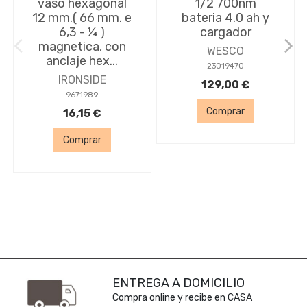
vaso hexagonal
1/2 700nm
12 mm.( 66 mm. e
bateria 4.0 ah y
6,3 - ¼ )
cargador
magnetica, con
WESCO
anclaje hex...
23019470
IRONSIDE
129,00 €
9671989
Comprar
16,15 €
Comprar
ENTREGA A DOMICILIO
Compra online y recibe en CASA