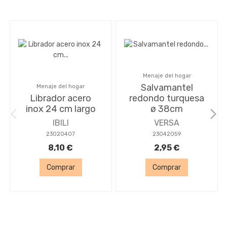
Menaje del hogar
Salvamantel
Menaje del hogar
Librador acero
redondo turquesa
inox 24 cm largo
ø 38cm
IBILI
VERSA
23020407
23042059
8,10 €
2,95 €
Comprar
Comprar